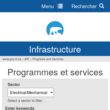
Menu
Rechercher
Jump
to
navigation
Infrastructure
www.gov.nt.ca
»
INF
»
Programs and Services
Vous
Programmes et services
êtes
ici
Sector
Select a sector to filter.
Enter keywords