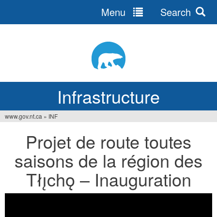
Menu
Search
Jump
to
navigation
Infrastructure
www.gov.nt.ca
»
INF
You
Projet de route toutes
are
saisons de la région des
here
Tłı̨chǫ – Inauguration