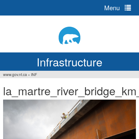
Menu
Jump
to
navigation
Infrastructure
www.gov.nt.ca
»
INF
Vous
la_martre_river_bridge_km
êtes
ici