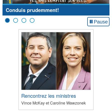
Conduis prudemment!
Suivez le ministère de l’Infrastructure sur
Facebook
Pause
Rencontrez les ministres
Vince McKay et Caroline Wawzonek