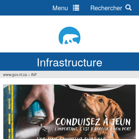
Menu
Rechercher
Jump
to
navigation
Infrastructure
www.gov.nt.ca
»
INF
Vous
êtes
ici