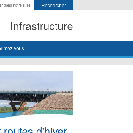
Infrastructure
her
rimez-vous
 routes d'hiver