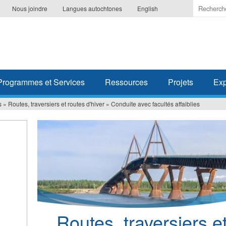
Indiquer
Nous joindre
Langues autochtones
English
les
termes
à
recherc
Programmes et Services
Ressources
Projets
Exp
s
»
Routes, traversiers et routes d'hiver
»
Conduite avec facultés affaiblies
Routes, traversiers et