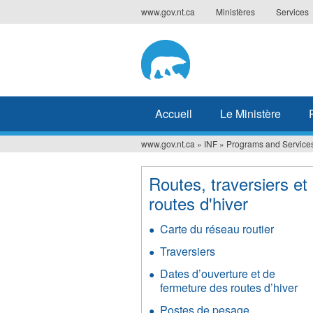
Jump
www.gov.nt.ca
Ministères
Services
to
navigation
Accueil
Le Ministère
www.gov.nt.ca
»
INF
»
Programs and Service
Vous
êtes
Routes, traversiers et
routes d'hiver
ici
Carte du réseau routier
Traversiers
Dates d’ouverture et de
fermeture des routes d’hiver
Postes de pesage