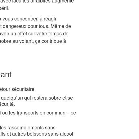
 avec facultés affaiblies augmente
éril.
à vous concentrer, à réagir
 est dangereux pour tous. Même de
voir un effet sur votre temps de
 sobre au volant, ça contribue à
lant
etour sécuritaire.
 quelqu’un qui restera sobre et se
curité.
i ou les transports en commun – ce
 des rassemblements sans
ls et autres boissons sans alcool