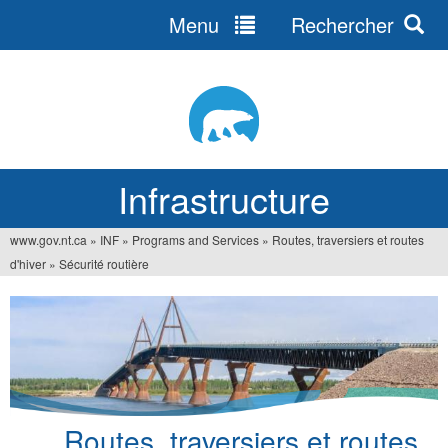
Menu
Rechercher
Jump
to
navigation
Infrastructure
www.gov.nt.ca
»
INF
»
Programs and Services
»
Routes, traversiers et routes
Vous
d'hiver
»
Sécurité routière
êtes
ici
Routes, traversiers et routes