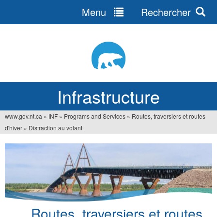
Menu
Rechercher
Jump
to
navigation
Infrastructure
www.gov.nt.ca
»
INF
»
Programs and Services
»
Routes, traversiers et routes
Vous
d'hiver
»
Distraction au volant
êtes
ici
Routes, traversiers et routes