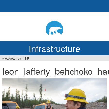
Jump
to
navigation
Infrastructure
www.gov.nt.ca
»
INF
Vous
leon_lafferty_behchoko_hau
êtes
ici