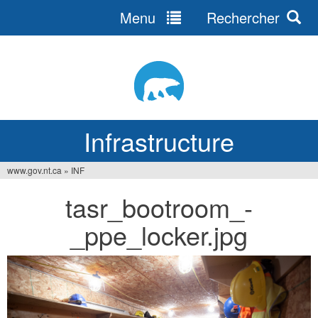
Menu
Rechercher
Jump
to
navigation
Infrastructure
www.gov.nt.ca
»
INF
Vous
tasr_bootroom_-
êtes
_ppe_locker.jpg
ici