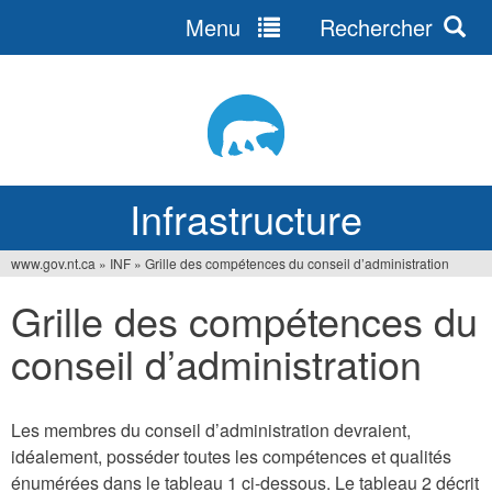
Menu
Rechercher
Jump
to
navigation
Infrastructure
www.gov.nt.ca
»
INF
»
Grille des compétences du conseil d’administration
Vous
Grille des compétences du
êtes
conseil d’administration
ici
Les membres du conseil d’administration devraient,
idéalement, posséder toutes les compétences et qualités
énumérées dans le tableau 1 ci-dessous. Le tableau 2 décrit