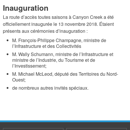
o
Inauguration
n
La route d’accès toutes saisons à Canyon Creek a été
A
officiellement inaugurée le 13 novembre 2018. Étaient
c
présents aux cérémonies d’inauguration :
c
M. François-Philippe Champagne, ministre de
l’Infrastructure et des Collectivités
e
M. Wally Schumann, ministre de l’Infrastructure et
s
ministre de l’Industrie, du Tourisme et de
s
l’Investissement;
R
M. Michael McLeod, député des Territoires du Nord-
Ouest;
o
de nombreux autres invités spéciaux.
a
d