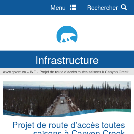
Menu
Rechercher
Jump
to
navigation
Infrastructure
www.gov.nt.ca
»
INF
»
Projet de route d’accès toutes saisons à Canyon Creek
Vous
êtes
ici
Projet de route d’accès toutes
saisons à Canyon Creek