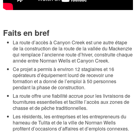
o
n
C
r
Faits en bref
e
La route d’accès à Canyon Creek est une autre étape
de la construction de la route de la vallée du Mackenzie
e
qui remplace l’ancienne route d’hiver, construite chaque
k
année entre Norman Wells et Canyon Creek.
A
Ce projet a permis à environ 12 stagiaires et 16
opérateurs d’équipement lourd de recevoir une
l
formation et a donné de l’emploi à 50 personnes
l
pendant la phase de construction.
-
La route offre une fiabilité accrue pour les livraisons de
fournitures essentielles et facilite l’accès aux zones de
S
chasse et de pêche traditionnelles.
e
Les résidents, les entreprises et les entrepreneurs du
a
hameau de Tulita et de la ville de Norman Wells
profitent d’occasions d’affaires et d’emplois connexes.
s