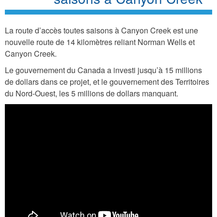
La route d’accès toutes saisons à Canyon Creek est une
nouvelle route de 14 kilomètres reliant Norman Wells et
Canyon Creek.
Le gouvernement du Canada a investi jusqu’à 15 millions
de dollars dans ce projet, et le gouvernement des Territoires
du Nord-Ouest, les 5 millions de dollars manquant.
T
h
e
C
a
n
y