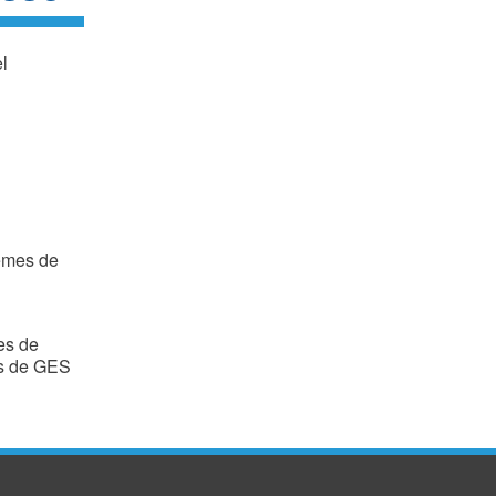
l
tèmes de
es de
ns de GES