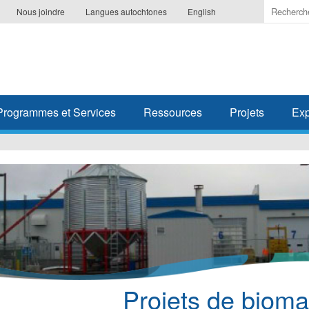
Indiquer
Nous joindre
Langues autochtones
English
les
termes
à
recherc
Programmes et Services
Ressources
Projets
Exp
Projets de biom