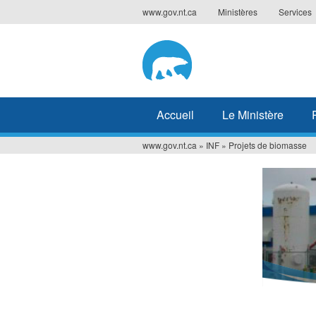
Jump
www.gov.nt.ca
Ministères
Services
to
navigation
Accueil
Le Ministère
www.gov.nt.ca
»
INF
»
Projets de biomasse
Vous
êtes
ici