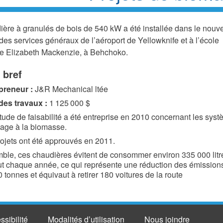
ère à granulés de bois de 540 kW a été installée dans le nouve
es services généraux de l’aéroport de Yellowknife et à l’école
e Elizabeth Mackenzie, à Behchoko.
n bref
preneur :
J&R Mechanical ltée
des travaux :
1 125 000 $
ude de faisabilité a été entreprise en 2010 concernant les sys
fage à la biomasse.
ojets ont été approuvés en 2011.
ble, ces chaudières évitent de consommer environ 335 000 litr
t chaque année, ce qui représente une réduction des émissio
 tonnes et équivaut à retirer 180 voitures de la route
ssibilité
Modalités d’utilisation
Nous joindre