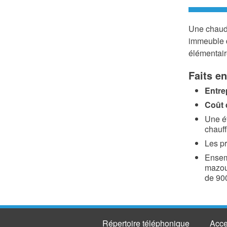
Une chaudi
immeuble d
élémentair
Faits e
Entre
Coût 
Une ét
chauf
Les pr
Ensem
mazou
de 900
Répertoire téléphonique
Acce