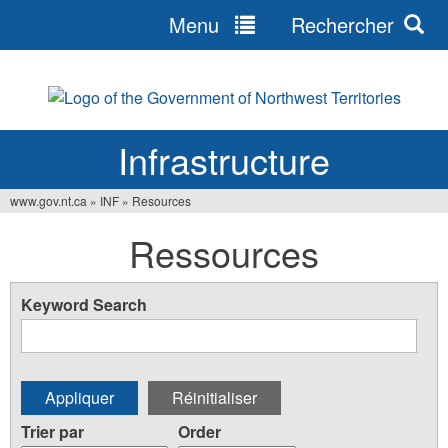
Menu
Rechercher
Jump
to
navigation
Infrastructure
www.gov.nt.ca
»
INF
»
Resources
Vous
Ressources
êtes
ici
Keyword Search
Trier par
Order