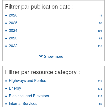
Filtrer par publication date :
2026
Apply
19
2026
2025
Apply
87
filter
2025
2024
Apply
105
filter
2024
2023
Apply
82
filter
2023
2022
Apply
116
filter
2022
filter
Show more
Filtrer par resource category :
Highways and Ferries
Apply
410
Highways
Energy
Apply
132
and
Energy
Ferries
Electrical and Elevators
Apply
113
filter
filter
Electrical
Internal Services
Apply
89
and