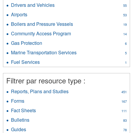
Internal
Elevators
Drivers and Vehicles
Apply
55
Services
filter
Drivers
filter
Airports
Apply
53
and
Airports
Vehicles
Boilers and Pressure Vessels
Apply
19
filter
filter
Boilers
Community Access Program
Apply
14
and
Community
Pressure
Gas Protection
Apply
6
Access
Vessels
Gas
Program
Marine Transportation Services
Apply
filter
5
Protection
filter
Marine
filter
Fuel Services
Apply
1
Transportation
Fuel
Services
Services
filter
Filtrer par resource type :
filter
Reports, Plans and Studies
Apply
451
Reports,
Forms
Apply
167
Plans
Forms
and
Fact Sheets
Apply
111
filter
Studies
Fact
Bulletins
Apply
filter
83
Sheets
Bulletins
filter
Guides
Apply
78
filter