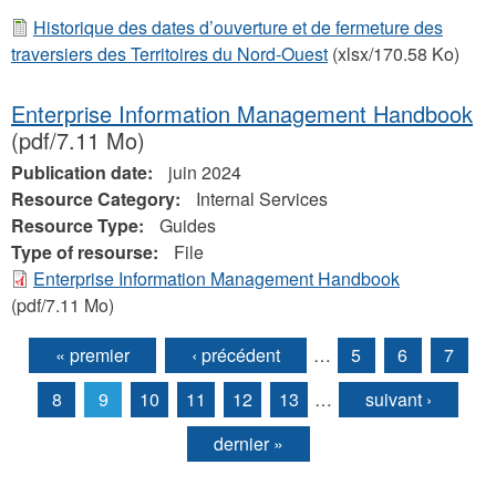
Historique des dates d’ouverture et de fermeture des
traversiers des Territoires du Nord-Ouest
(xlsx/170.58 Ko)
Enterprise Information Management Handbook
(pdf/7.11 Mo)
Publication date:
juin 2024
Resource Category:
Internal Services
Resource Type:
Guides
Type of resourse:
File
Enterprise Information Management Handbook
(pdf/7.11 Mo)
« premier
‹ précédent
…
5
6
7
Pages
8
9
10
11
12
13
…
suivant ›
dernier »