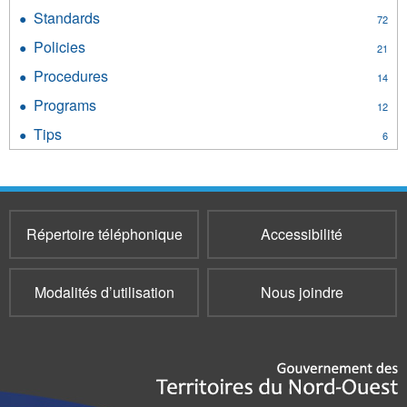
Guides
Standards
Apply
72
filter
Standards
Policies
Apply
21
filter
Policies
Procedures
Apply
14
filter
Procedures
Programs
Apply
12
filter
Programs
Tips
Apply
6
filter
Tips
filter
Répertoire téléphonique
Accessibilité
Modalités d’utilisation
Nous joindre