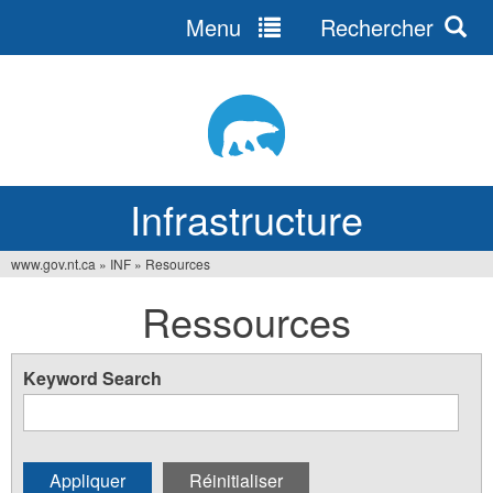
Menu
Rechercher
Jump
to
navigation
Infrastructure
www.gov.nt.ca
»
INF
»
Resources
Vous
Ressources
êtes
ici
Keyword Search