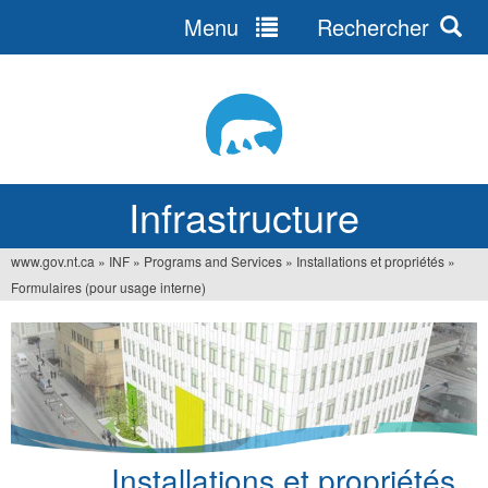
Menu
Rechercher
Jump
to
navigation
Infrastructure
www.gov.nt.ca
»
INF
»
Programs and Services
»
Installations et propriétés
»
Vous
Formulaires (pour usage interne)
êtes
ici
Installations et propriétés