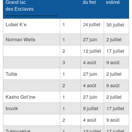
Grand lac
du fret
estimé
des Esclaves
Lutsel K’e
1
juillet
30 juillet
24
Norman Wells
1
27 juin
2 juillet
2
12 juillet
17 juillet
3
4 août
9 août
Tulita
1
27 juin
2 juillet
2
4 août
9 août
Kasho Got’ine
1
27 juin
2 juillet
Inuvik
1
9 juillet
17 juillet
2
4 août
9 août
Tuktoyaktuk
1
12 juillet
17 juillet