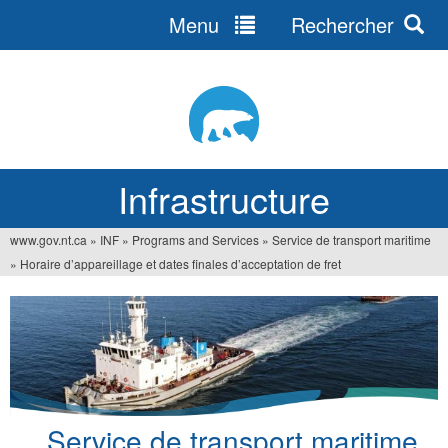
Menu
Rechercher
Jump
to
navigation
Infrastructure
www.gov.nt.ca
»
INF
»
Programs and Services
»
Service de transport maritime
Vous
»
Horaire d’appareillage et dates finales d’acceptation de fret
êtes
ici
Service de transport maritime