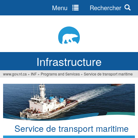
Menu
Rechercher
Jump
to
navigation
Infrastructure
www.gov.nt.ca
»
INF
»
Programs and Services
»
Service de transport maritime
Vous
êtes
ici
Service de transport maritime