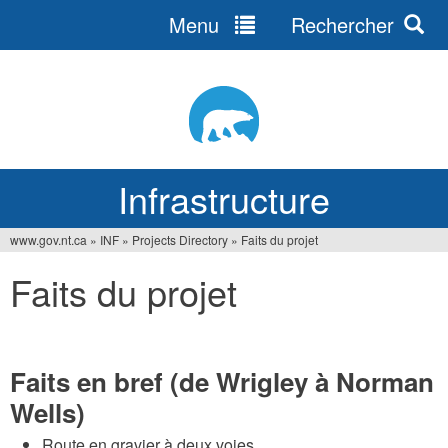
Menu
Rechercher
Jump
to
navigation
Infrastructure
www.gov.nt.ca
»
INF
»
Projects Directory
»
Faits du projet
Vous
Faits du projet
êtes
ici
Faits en bref (de Wrigley à Norman
Wells)
Route en gravier à deux voies