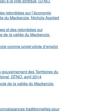
squ’à la côte arctique, GTNO,
des retombées sur l’économie
lée du Mackenzie, Nichols Applied
ges et des retombées sur
e de la vallée du Mackenzie,
nzie comme projet pilote d’emploi
u gouvernement des Territoires du
tional, GTNO, avril 2014
ute de la vallée du Mackenzie,
onnaissances traditionnelles pour