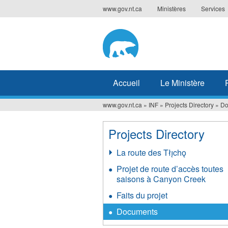
Jump
www.gov.nt.ca
Ministères
Services
to
navigation
Accueil
Le Ministère
www.gov.nt.ca
»
INF
»
Projects Directory
»
Do
Vous
êtes
Projects Directory
ici
La route des Tłı̨chǫ
Projet de route d’accès toutes
saisons à Canyon Creek
Faits du projet
Documents