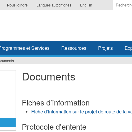
Indiquer
Nous joindre
Langues autochtones
English
les
termes
à
recherc
Programmes et Services
Ressources
Projets
Exp
cuments
Documents
Fiches d’information
Fiche d’information sur le projet de route de la 
Protocole d’entente