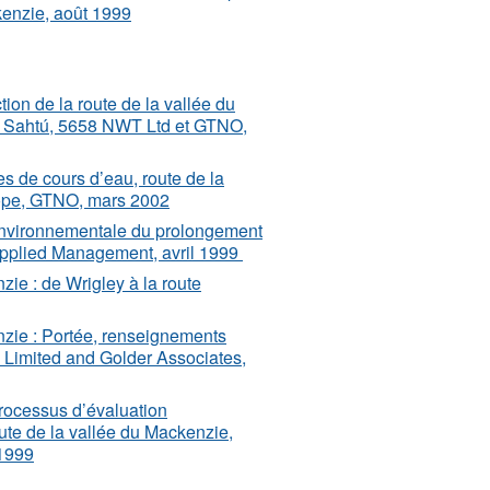
kenzie, août 1999
tion de la route de la vallée du
 du Sahtú, 5658 NWT Ltd et GTNO,
s de cours d’eau, route de la
Hope, GTNO, mars 2002
 environnementale du prolongement
 Applied Management, avril 1999
ie : de Wrigley à la route
nzie : Portée, renseignements
 Limited and Golder Associates,
processus d’évaluation
ute de la vallée du Mackenzie,
 1999