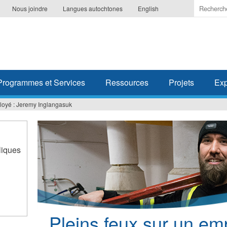
Indiquer
Nous joindre
Langues autochtones
English
les
termes
à
recherc
Programmes et Services
Ressources
Projets
Exp
ployé : Jeremy Inglangasuk
liques
Pleins feux sur un em