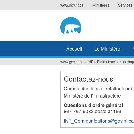
Jump
www.gov.nt.ca
Ministères
Services
to
navigation
Accueil
Le Ministère
www.gov.nt.ca
»
INF
»
Pleins feux sur un em
Vous
êtes
Contactez-nous
ici
Communications et relations pub
Ministère de l’Infrastructure
Questions d’ordre général
867-767-9082 poste 31166
INF_Communications@gov.nt.ca