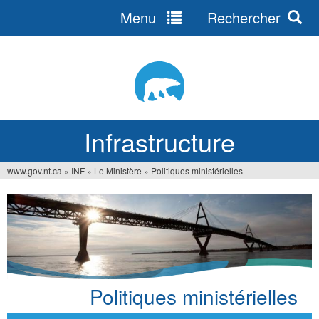
Menu
Rechercher
Jump
to
navigation
Infrastructure
www.gov.nt.ca
»
INF
»
Le Ministère
»
Politiques ministérielles
Vous
êtes
ici
Politiques ministérielles