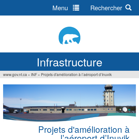
Menu
Rechercher
Jump
to
navigation
Infrastructure
www.gov.nt.ca
»
INF
»
Projets d'amélioration à l’aéroport d’Inuvik
Vous
êtes
ici
Projets d'amélioration à
l’aéroport d’Inuvik