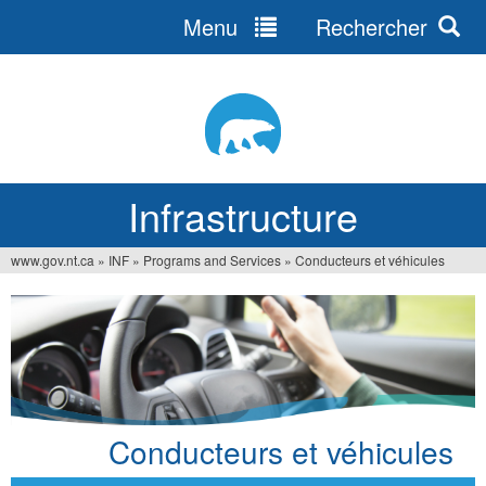
Menu
Rechercher
Jump
to
navigation
Infrastructure
www.gov.nt.ca
»
INF
»
Programs and Services
»
Conducteurs et véhicules
Vous
êtes
ici
Conducteurs et véhicules