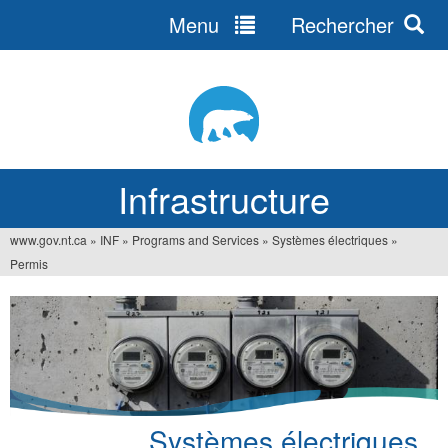
Menu
Rechercher
Jump
to
navigation
Infrastructure
www.gov.nt.ca
»
INF
»
Programs and Services
»
Systèmes électriques
»
Vous
Permis
êtes
ici
Systèmes électriques