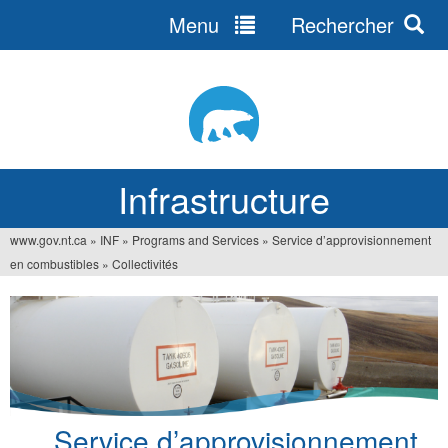
Menu
Rechercher
Jump
to
navigation
Infrastructure
www.gov.nt.ca
»
INF
»
Programs and Services
»
Service d’approvisionnement
Vous
en combustibles
»
Collectivités
êtes
ici
Service d’approvisionnement