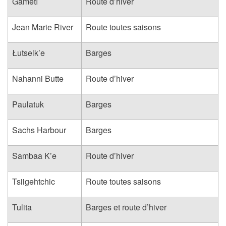
Gamètì
Route d’hiver
Jean Marie River
Route toutes saisons
Łutselk’e
Barges
Nahanni Butte
Route d’hiver
Paulatuk
Barges
Sachs Harbour
Barges
Sambaa K’e
Route d’hiver
Tsiigehtchic
Route toutes saisons
Tulita
Barges et route d’hiver