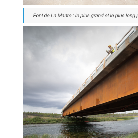
r
_
Pont de La Martre : le plus grand et le plus long 
a
b
o
l
u
a
t
_
_
m
k
a
m
r
_
t
2
r
5
e
.
_
_
r