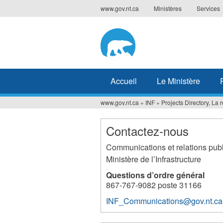
Jump
www.gov.nt.ca
Ministères
Services
to
navigation
Accueil
Le Ministère
www.gov.nt.ca
»
INF
»
Projects Directory, La r
Vous
êtes
Contactez-nous
ici
Communications et relations pub
Ministère de l’Infrastructure
Questions d’ordre général
867-767-9082 poste 31166
INF_Communications@gov.nt.ca