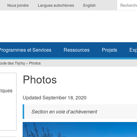
Indiquer
Nous joindre
Langues autochtones
English
les
termes
à
recherc
Programmes et Services
Ressources
Projets
Exp
oute des Tłı̨chǫ
»
Photos
Photos
liques
Updated September 18, 2020
Section en voie d’achèvement
n