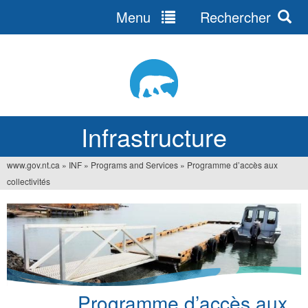
Menu
Rechercher
Jump
to
navigation
Infrastructure
www.gov.nt.ca
»
INF
»
Programs and Services
»
Programme d’accès aux
Vous
collectivités
êtes
ici
Programme d’accès aux