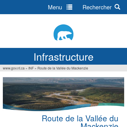
Menu
Rechercher
Jump
to
navigation
Infrastructure
www.gov.nt.ca
»
INF
»
Route de la Vallée du Mackenzie
Vous
êtes
ici
Route de la Vallée du
Mackenzie