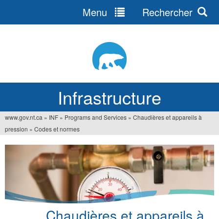
Menu
Rechercher
Jump
to
navigation
Infrastructure
www.gov.nt.ca
»
INF
»
Programs and Services
»
Chaudières et appareils à
Vous
pression
»
Codes et normes
êtes
ici
Chaudières et appareils à