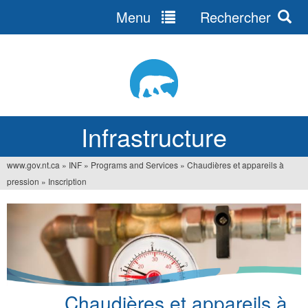
Menu
Rechercher
Jump
to
navigation
Infrastructure
www.gov.nt.ca
»
INF
»
Programs and Services
»
Chaudières et appareils à
Vous
pression
»
Inscription
êtes
ici
Chaudières et appareils à