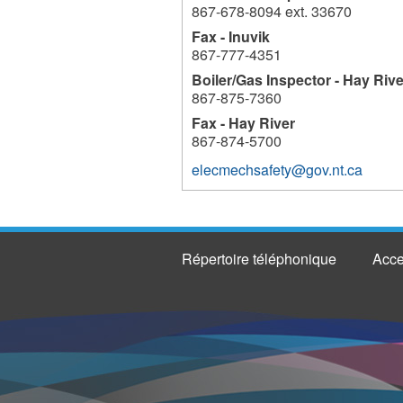
867-678-8094 ext. 33670
Fax - Inuvik
867-777-4351
Boiler/Gas Inspector - Hay Rive
867-875-7360
Fax - Hay River
867-874-5700
elecmechsafety@gov.nt.ca
Répertoire téléphonique
Acce