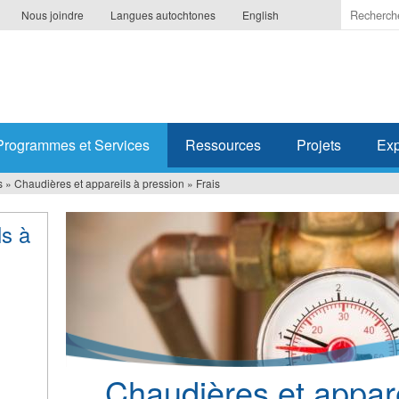
Indiquer
Nous joindre
Langues autochtones
English
les
termes
à
recherc
Programmes et Services
Ressources
Projets
Exp
s
»
Chaudières et appareils à pression
»
Frais
ls à
Chaudières et appare