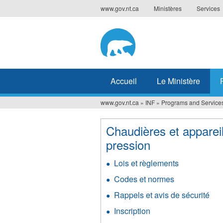
Jump
www.gov.nt.ca
Ministères
Services
to
navigation
Accueil
Le Ministère
www.gov.nt.ca
»
INF
»
Programs and Service
Vous
êtes
Chaudières et apparei
pression
ici
Lois et règlements
Codes et normes
Rappels et avis de sécurité
Inscription