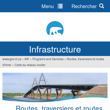
Menu
Rechercher
Jump
to
navigation
Infrastructure
www.gov.nt.ca
»
INF
»
Programs and Services
»
Routes, traversiers et routes
Vous
d'hiver
»
Carte du réseau routier
êtes
ici
Routes, traversiers et routes