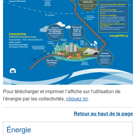
d
e
l
'
é
n
e
r
g
i
e
Pour télécharger et imprimer l’affiche sur l'utilisation de
l'énergie par les collectivités,
cliquez ici
.
p
a
r
l
Énergie