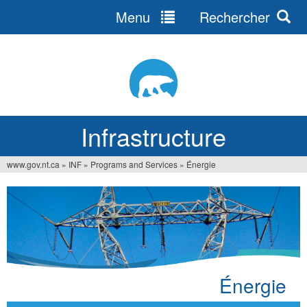
Menu
Rechercher
Jump
to
navigation
Infrastructure
www.gov.nt.ca
»
INF
»
Programs and Services
»
Énergie
Vous
êtes
ici
Énergie