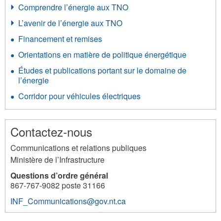
e
Comprendre l’énergie aux TNO
s
L’avenir de l’énergie aux TNO
c
Financement et remises
o
Orientations en matière de politique énergétique
l
Études et publications portant sur le domaine de
l
l’énergie
e
Corridor pour véhicules électriques
c
t
Contactez-nous
i
Communications et relations publiques
v
Ministère de l’Infrastructure
i
Questions d’ordre général
t
867-767-9082 poste 31166
é
INF_Communications@gov.nt.ca
s