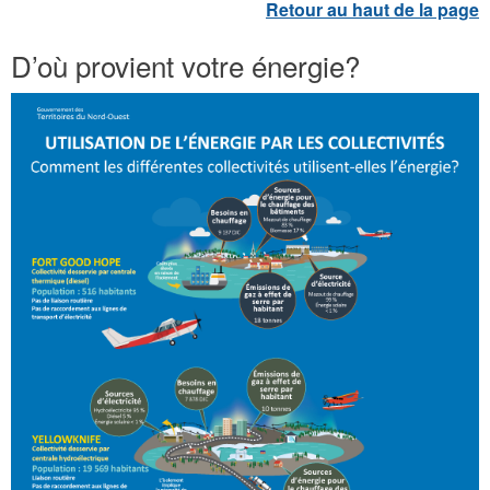
D’où provient votre énergie?
U
t
i
l
i
s
a
t
i
o
n