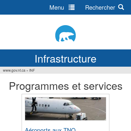
Menu
Rechercher
Jump
to
navigation
Infrastructure
www.gov.nt.ca
»
INF
Vous
Programmes et services
êtes
ici
Aéroports aux TNO